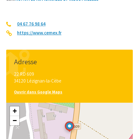
04 67 76 98 64
https://www.cemex.fr
Adresse
22 RD 609
34120 Lézignan-la-Cèbe
Ouvrir dans Google Maps
+
−