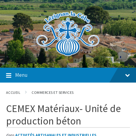
Skip
Skip
Skip
to
to
to
content
main
footer
navigation
Menu
ACCUEIL
COMMERCES ET SERVICES
CEMEX Matériaux- Unité de
production béton
dans
ACTIVITÉS ARTISANALES ET INDUSTRIELLES