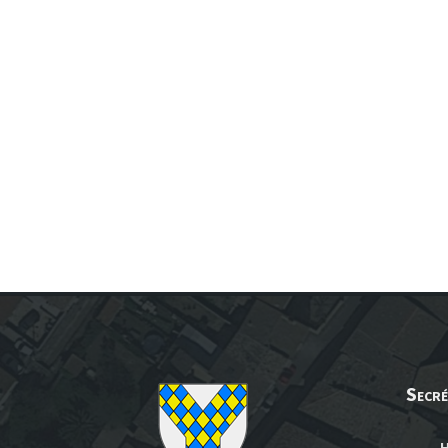
Secré
H