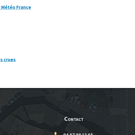
e Météo France
es crues
Contact
04 67 98 13 68