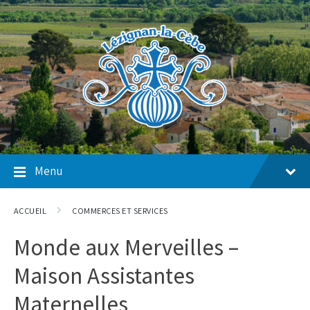
Skip
Skip
Skip
to
to
to
content
main
footer
navigation
Menu
ACCUEIL
COMMERCES ET SERVICES
Monde aux Merveilles –
Maison Assistantes
Maternelles