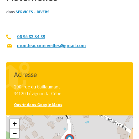
dans
SERVICES - DIVERS
06 95 83 34 89
mondeauxmerveilles@gmail.com
Adresse
200, rue du Guillaumant
34120 Lézignan-la-Cèbe
Ouvrir dans Google Maps
+
−