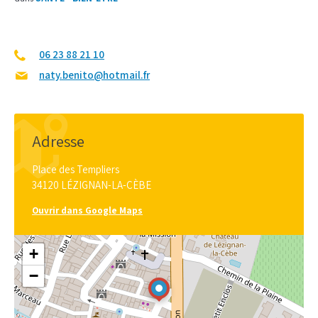
06 23 88 21 10
naty.benito@hotmail.fr
Adresse
Place des Templiers
34120 LÉZIGNAN-LA-CÈBE
Ouvrir dans Google Maps
+
−