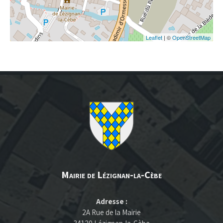
Leaflet
| ©
OpenStreetMap
Mairie de Lézignan-la-Cèbe
Adresse :
2A Rue de la Mairie