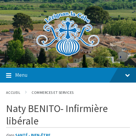
Skip
Skip
Skip
to
to
to
content
main
footer
navigation
Menu
ACCUEIL
COMMERCES ET SERVICES
Naty BENITO- Infirmière
libérale
dans
SANTÉ - BIEN-ÊTRE