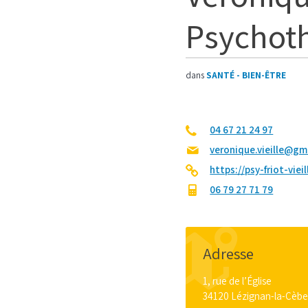
Psychot
dans
SANTÉ - BIEN-ÊTRE
04 67 21 24 97
veronique.vieille@gm
https://psy-friot-vieill
06 79 27 71 79
Adresse
1, rue de l’Église
34120 Lézignan-la-Cèb