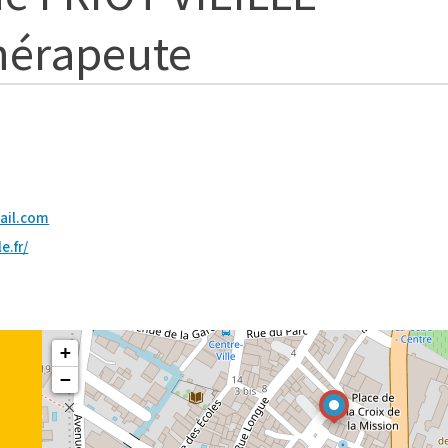
hérapeute
ail.com
e.fr/
+
−
e