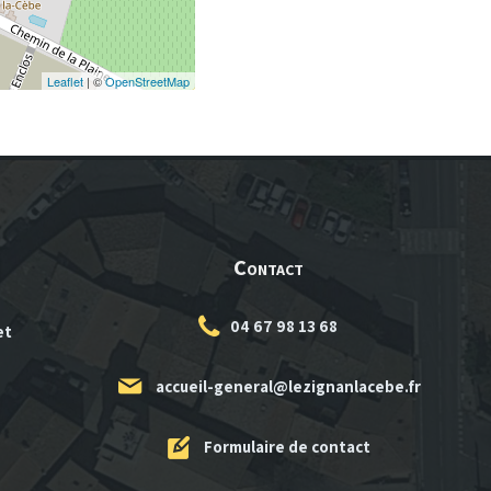
Leaflet
| ©
OpenStreetMap
Contact
04 67 98 13 68
et
accueil-general@lezignanlacebe.fr
Formulaire de contact