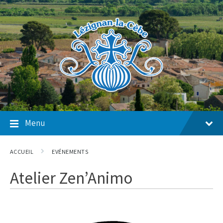
Skip
Skip
Skip
to
to
to
content
main
footer
navigation
Menu
ACCUEIL
EVÉNEMENTS
Atelier Zen’Animo