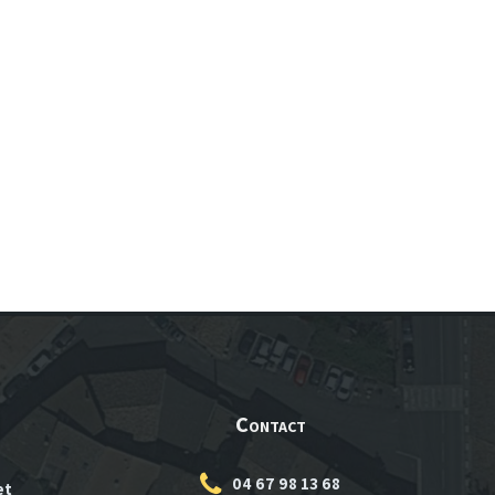
Contact
04 67 98 13 68
et