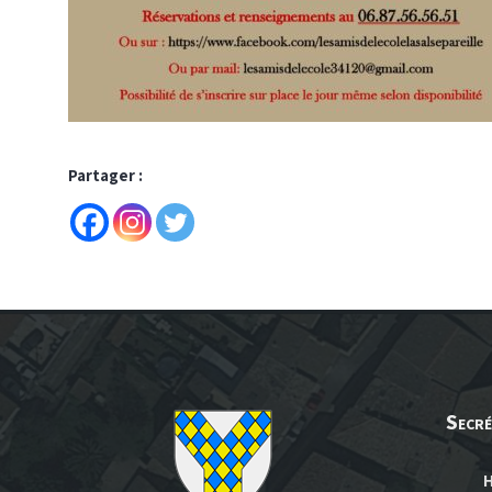
Partager :
Secré
H