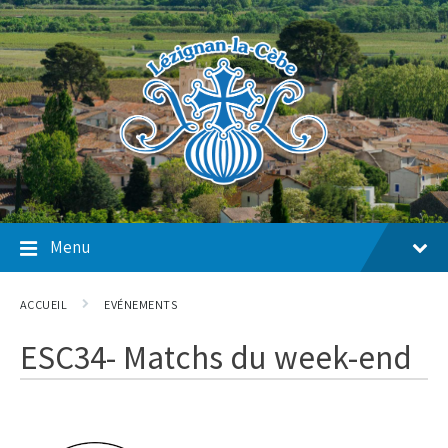
Skip
Skip
Skip
to
to
to
content
main
footer
navigation
Menu
ACCUEIL
EVÉNEMENTS
ESC34- Matchs du week-end