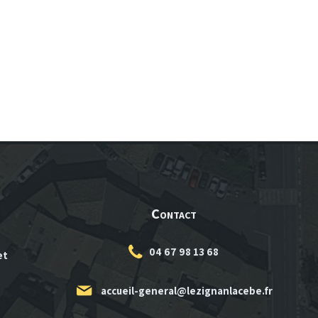
Contact
04 67 98 13 68
et
accueil-general@lezignanlacebe.fr