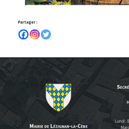
Partager :
Secré
H
Lundi :
Mairie de Lézignan-la-Cèbe
Mard