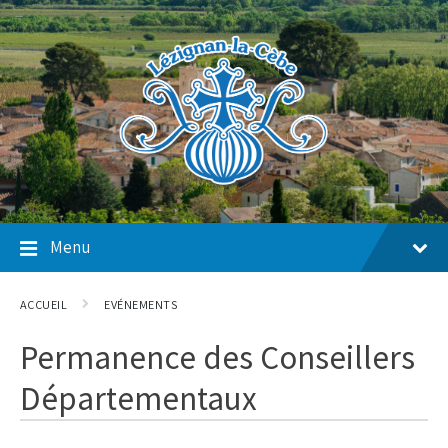
Skip
Skip
Skip
to
to
to
content
main
footer
navigation
Menu
ACCUEIL
EVÉNEMENTS
Permanence des Conseillers
Départementaux