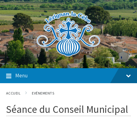
Skip
Skip
Skip
to
to
to
content
main
footer
navigation
Menu
ACCUEIL
EVÉNEMENTS
Séance du Conseil Municipal