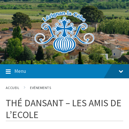
Skip
Skip
Skip
to
to
to
content
main
footer
navigation
Menu
ACCUEIL
EVÉNEMENTS
THÉ DANSANT – LES AMIS DE
L’ECOLE