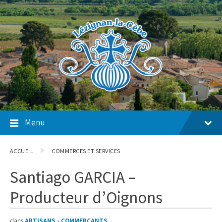
Skip
Skip
Skip
to
to
to
content
main
footer
navigation
Menu
ACCUEIL
COMMERCES ET SERVICES
Santiago GARCIA –
Producteur d’Oignons
dans
ARTISANS - COMMERÇANTS